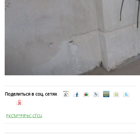
Поделиться в соц. сетях
РќСЂР°РІРёС‚СЃСЏ