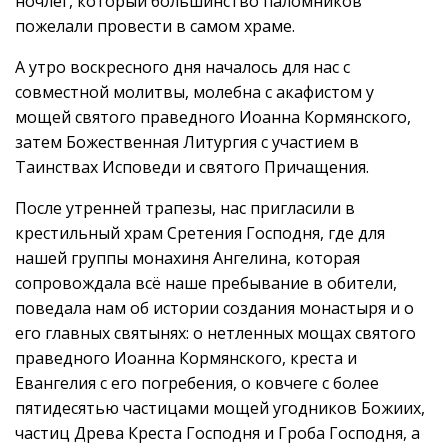
ночлег, который большинство паломников
пожелали провести в самом храме.
А утро воскресного дня началось для нас с
совместной молитвы, молебна с акафистом у
мощей святого праведного Иоанна Кормянского,
затем Божественная Литургия с участием в
Таинствах Исповеди и святого Причащения.
После утренней трапезы, нас пригласили в
крестильный храм Сретения Господня, где для
нашей группы монахиня Ангелина, которая
сопровождала всё наше пребывание в обители,
поведала нам об истории создания монастыря и о
его главных святынях: о нетленных мощах святого
праведного Иоанна Кормянского, креста и
Евангелия с его погребения, о ковчеге с более
пятидесятью частицами мощей угодников Божиих,
частиц Древа Креста Господня и Гроба Господня, а