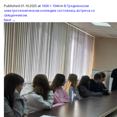
Published
01.10.2025
at
1600 × 1044
in
В Гродненском
электротехническом колледже состоялась встреча со
священником
.
Next →