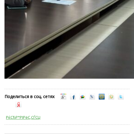
Поделиться в соц. сетях
РќСЂР°РІРёС‚СЃСЏ