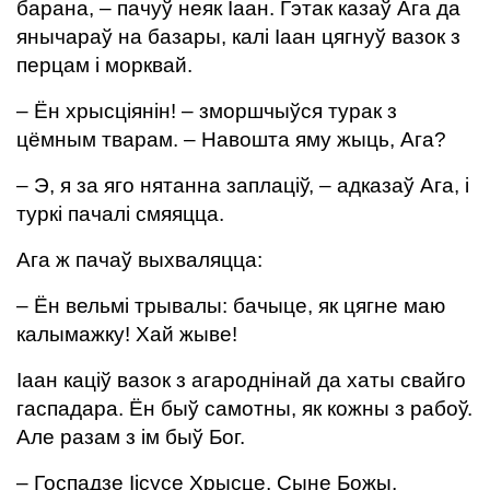
барана, – пачуў неяк Іаан. Гэтак казаў Ага да
янычараў на базары, калі Іаан цягнуў вазок з
перцам і морквай.
– Ён хрысціянін! – зморшчыўся турак з
цёмным тварам. – Навошта яму жыць, Ага?
– Э, я за яго нятанна заплаціў, – адказаў Ага, і
туркі пачалі смяяцца.
Ага ж пачаў выхваляцца:
– Ён вельмі трывалы: бачыце, як цягне маю
калымажку! Хай жыве!
Іаан каціў вазок з агароднінай да хаты свайго
гаспадара. Ён быў самотны, як кожны з рабоў.
Але разам з ім быў Бог.
– Госпадзе Іісусе Хрысце, Сыне Божы,