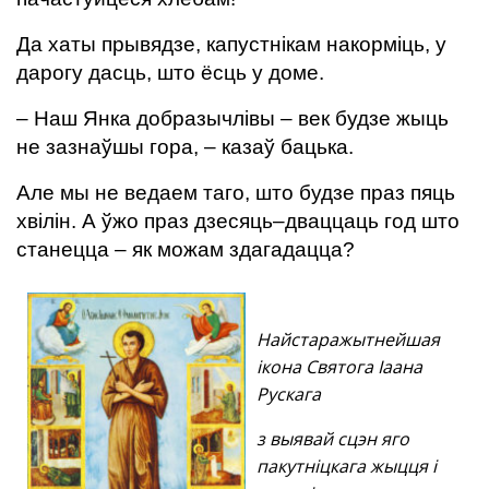
Да хаты прывядзе, капустнікам накорміць, у
дарогу дасць, што ёсць у доме.
– Наш Янка добразычлівы – век будзе жыць
не зазнаўшы гора, – казаў бацька.
Але мы не ведаем таго, што будзе праз пяць
хвілін. А ўжо праз дзесяць–дваццаць год што
станецца – як можам здагадацца?
Найстаражытнейшая
ікона Святога Іаана
Рускага
з выявай сцэн яго
пакутніцкага жыцця і