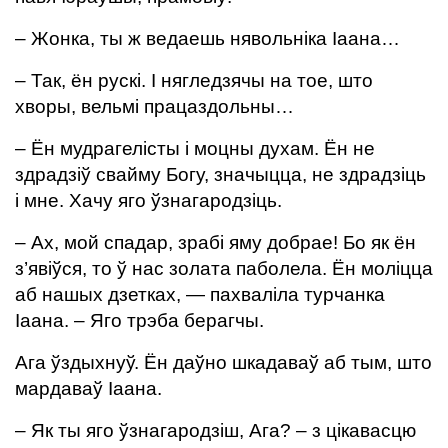
– Жонка, ты ж ведаешь нявольніка Іаана…
– Так, ён рускі. І нягледзячы на тое, што
хворы, вельмі працаздольны…
– Ён мудрагелісты і моцны духам. Ён не
здрадзіў свайму Богу, значыцца, не здрадзіць
і мне. Хачу яго ўзнагародзіць.
– Ах, мой спадар, зрабі яму добрае! Бо як ён
з’явіўся, то ў нас золата паболела. Ён моліцца
аб нашых дзетках, — пахваліла турчанка
Іаана. – Яго трэба берагчы.
Ага ўздыхнуў. Ён даўно шкадаваў аб тым, што
мардаваў Іаана.
– Як ты яго ўзнагародзіш, Ага? – з цікавасцю