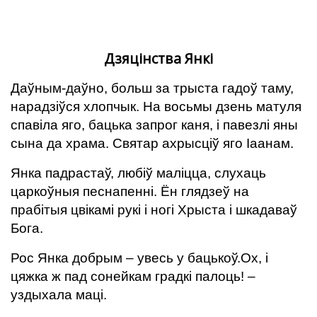
Дзяцінства Янкі
Даўным-даўно, больш за трыста гадоў таму,
нарадзіўся хлопчык. На восьмы дзень матуля
спавіла яго, бацька запрог каня, і павезлі яны
сына да храма. Святар ахрысціў яго Іаанам.
Янка падрастаў, любіў маліцца, слухаць
царкоўныя песнапенні. Ён глядзеў на
прабітыя цвікамі рукі і ногі Хрыста і шкадаваў
Бога.
Рос Янка добрым – увесь у бацькоў.Ох, і
цяжка ж пад сонейкам градкі палоць! –
уздыхала маці.