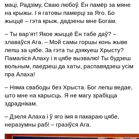
маці, Радзіму, Сваю любоў. Ён памёр за мяне
на крыжы. І я гатовы памерці за Яго. Бо
жыццё – гэта крыж, дадзены мне Богам.
– Ты вар’ят! Якое жыццё Ён табе даў? –
злаваўся Ага. – Мой самы горшы конь жыве
лепш за цябе. За гэта ты дзякуеш Хрысту?
Памаліся Алаху і я цябе вызвалю! Ты будзеш
вольным, паедзеш да хаты, распавядзеш усім
пра Алаха!
– Няма свабоды без Хрыста. Бог лепш ведае,
што мне на карысць. Я не магу зрабіцца
здраднікам.
– Дзеля Алаха і ў яго імя я пакараю цябе,
неразумны раб! – гразіўся Ага.