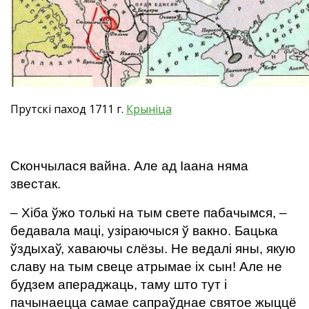
Прутскі паход 1711 г.
Крынiца
Скончылася вайна. Але ад Іаана няма
звестак.
– Хіба ўжо толькі на тым свете пабачымся, –
бедавала маці, узіраючыся ў вакно. Бацька
ўздыхаў, хаваючы слёзы. Не ведалі яны, якую
славу на тым свеце атрымае іх сын! Але не
будзем апераджаць, таму што тут і
пачынаецца самае сапраўднае святое жыццё