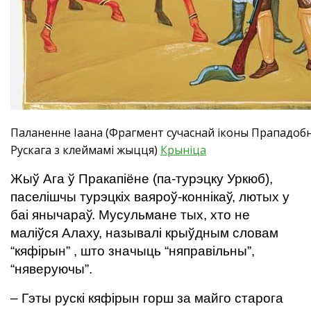
Паланенне Іаана (Фрагмент сучаснай іконы Прападобн
Рускага з клеймамі жыцця)
Крынiца
Жыў Ага ў Пракапіёне (па-турэцку Уркюб),
паселішчы турэцкіх ваяроў-коннікаў, лютых у
баі янычараў. Мусульмане тых, хто не
маліўся Алаху, называлі крыўдным словам
“кяфірын” , што значыць “няправільны”,
“няверуючы”.
– Гэты рускі кяфірын горш за майго старога