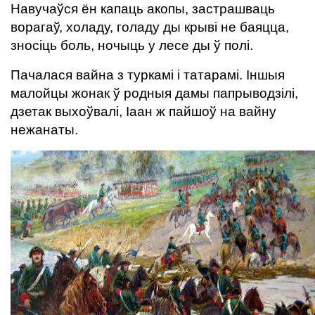
Навучаўся ён капаць акопы, застрашваць
ворагаў, холаду, голаду ды крыві не баяцца,
зносіць боль, ночыць у лесе ды ў полі.
Пачалася вайна з туркамі і татарамі. Іншыя
малойцы жонак ў родныя дамы папрыводзілі,
дзетак выхоўвалі, Іаан ж пайшоў на вайну
нежанаты.