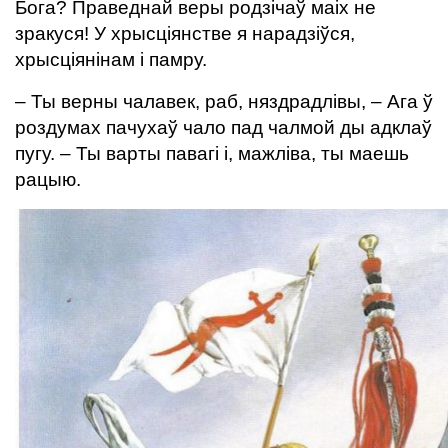
Бога? Праведнай веры родзічаў маіх не
зракуся! У хрысціянстве я нарадзіўся,
хрысціянінам і памру.
– Ты верны чалавек, раб, няздрадлівы, – Ага ў
роздумах пачухаў чало пад чалмой ды адклаў
пугу. – Ты варты павагі і, мажліва, ты маешь
рацыю.