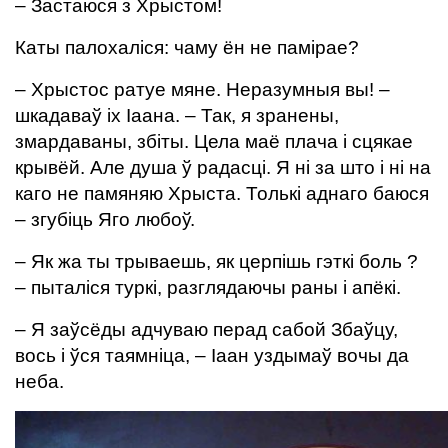
– Застаюся з Хрыстом!
Каты палохаліся: чаму ён не памірае?
– Хрыстос ратуе мяне. Неразумныя вы! –
шкадаваў іх Іаана. – Так, я зранены,
змардаваны, збіты. Цела маё плача і сцякае
крывёй. Але душа ў радасці. Я ні за што і ні на
каго не памяняю Хрыста. Толькі аднаго баюся
– згубіць Яго любоў.
– Як жа ты трываешь, як церпішь гэткі боль ?
– пыталіся туркі, разглядаючы раны і апёкі.
– Я заўсёды адчуваю перад сабой Збаўцу,
вось і ўся таямніца, – Іаан уздымаў вочы да
неба.