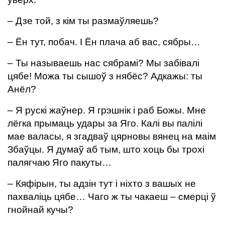
– Дзе той, з кім ты размаўляешь?
– Ён тут, побач. І Ён плача аб вас, сябры…
– Ты называешь нас сябрамі? Мы забівалі
цябе! Можа ты сышоў з нябёс? Адкажы: ты
Анёл?
– Я рускі жаўнер. Я грэшнік і раб Божы. Мне
лёгка прымаць удары за Яго. Калі вы палілі
мае валасы, я згадваў цярновы вянец на маім
Збаўцы. Я думаў аб тым, што хоць бы трохі
палягчаю Яго пакуты…
– Кяфірын, ты адзін тут і ніхто з вашых не
пахваліць цябе… Чаго ж ты чакаеш – смерці ў
гнойнай кучы?