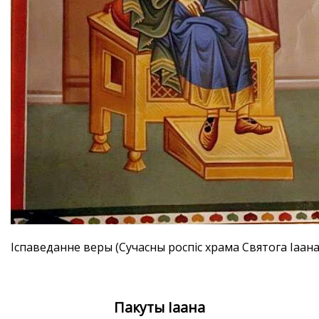
Iспаведанне веры (Сучасны роспіс храма Святога Іаана
Пакуты Іаана