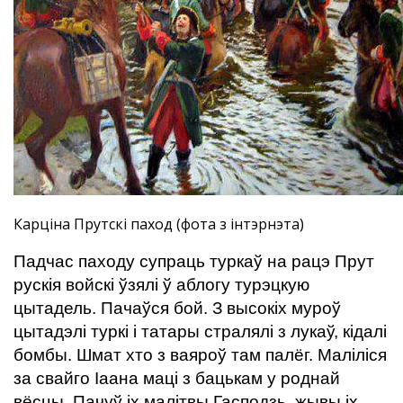
Карціна Прутскі паход (фота з інтэрнэта)
Падчас паходу супраць туркаў на рацэ Прут
рускія войскі ўзялі ў аблогу турэцкую
цытадель. Пачаўся бой. З высокіх муроў
цытадэлі туркі і татары стралялі з лукаў, кідалі
бомбы. Шмат хто з ваяроў там палёг. Маліліся
за свайго Іаана маці з бацькам у роднай
вёсцы. Пачуў іх малітвы Гасподзь, жывы іх