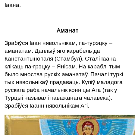
Іаана.
Аманат
Зрабіўся Іаан нявольнікам, па-турэцку –
аманатам. Даплыў яго карабель да
Канстантынопаля (Стамбул). Сталі Іаана
клікаць па-грэцку – Янісам. На караблі тым
было мноства рускіх аманатаў. Пачалі туркі
тых нявольнікаў прадаваць. Купіў маладога
рускага раба начальнік конніцы Ага (так у
Турцыі называлі паважанага чалавека).
Зрабіўся Іаанн нявольнікам Агі.