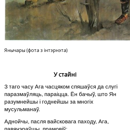
Янычары (фота з інтэрнэта)
У стайні
З таго часу Ага часцяком спяшаўся да слугі
паразмаўляць, параіцца. Ён бачыў, што Ян
разумнейшы і годнейшы за многіх
мусульманаў.
Аднойчы, пасля вайсковага паходу, Ага,
павячэраўшы, прамовіў: