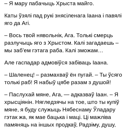
– Я мару пабачыць Хрыста майго.
Каты ўзялі пад рукі знясіленага Іаана і павялі
яго да Агі.
– Вось твой нявольнік, Ага. Толькі смерць
разлучыць яго з Хрыстом. Калі загадаешь –
мы заб’ем гэтага раба. Калі зможам…
Але гаспадар адмовіўся забіваць Іаана.
– Шаленец! – размахваў ён пугай. – Ты ўсяго
толькі раб! Я набыў цябе разам з душой!
– Паслухай мяне, Ага, — адказваў Іаан. – Я
хрысціянін. Нягледзячы на тое, што ты купіў
мяне, я буду служыць Нябеснаму Ўладару
гэтак жа, як мае бацька і маці. Ці мажліва
памяняць на іншых продкаў, Радзіму, душу,