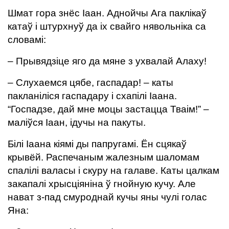
Шмат гора знёс Іаан. Аднойчы Ага паклікаў
катаў і штурхнуў да іх свайго нявольніка са
словамі:
– Прывядзіце яго да мяне з ухвалай Алаху!
– Слухаемся цябе, гаспадар! – каты
пакланіліся гаспадару і схапілі Іаана.
“Госпадзе, дай мне моцы застацца Тваім!” –
маліўся Іаан, ідучы на пакуты.
Білі Іаана кіямі ды папругамі. Ён сцякаў
крывёй. Распечаным жалезным шаломам
спалілі валасы і скуру на галаве. Каты цалкам
закапалі хрысціяніна ў гнойную кучу. Але
нават з-пад смуроднай кучы яны чулі голас
Яна: