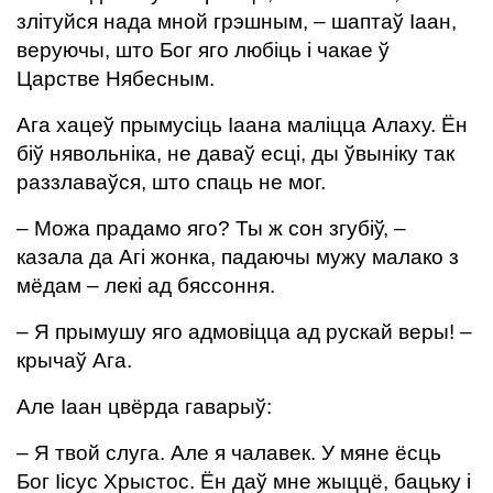
злітуйся нада мной грэшным, – шаптаў Іаан,
веруючы, што Бог яго любіць і чакае ў
Царстве Нябесным.
Ага хацеў прымусіць Іаана маліцца Алаху. Ён
біў нявольніка, не даваў есці, ды ўвыніку так
раззлаваўся, што спаць не мог.
– Можа прадамо яго? Ты ж сон згубіў, –
казала да Агі жонка, падаючы мужу малако з
мёдам – лекі ад бяссоння.
– Я прымушу яго адмовіцца ад рускай веры! –
крычаў Ага.
Але Іаан цвёрда гаварыў:
– Я твой слуга. Але я чалавек. У мяне ёсць
Бог Іісус Хрыстос. Ён даў мне жыццё, бацьку і