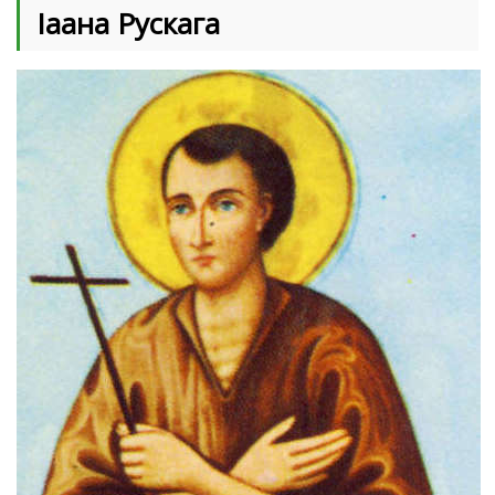
Iаана Рускага