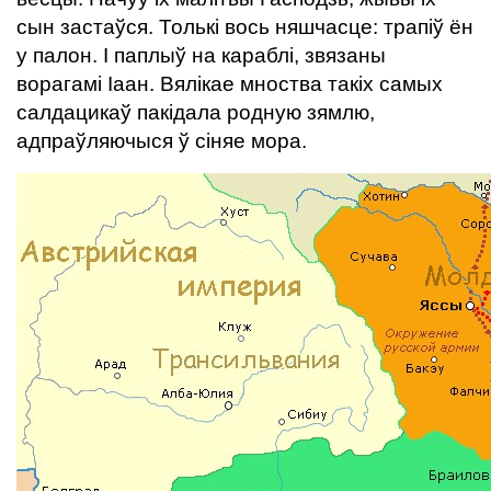
сын застаўся. Толькі вось няшчасце: трапіў ён
у палон. І паплыў на караблі, звязаны
ворагамі Іаан. Вялікае мноства такіх самых
салдацикаў пакідала родную зямлю,
адпраўляючыся ў сіняе мора.