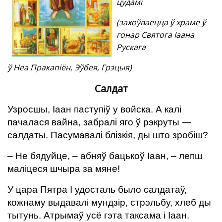
цудамі
(захоўваецца ў храме ў
гонар Святога Іаана
Рускага
ў Неа Пракапіён, Эўбея, Грэцыя)
Салдат
Узросшы, Іаан паступіў у войска. А калі
пачалася вайна, забралі яго ў рэкруты —
салдаты. Пасумавалі блізкія, ды што зробіш?
– Не бядуйце, – абняў бацькоў Іаан, – лепш
маліцеся шчыра за мяне!
У цара Пятра І удосталь было салдатаў,
кожнаму выдавалі мундзір, стрэльбу, хлеб ды
тытунь. Атрымаў усё гэта таксама і Іаан.