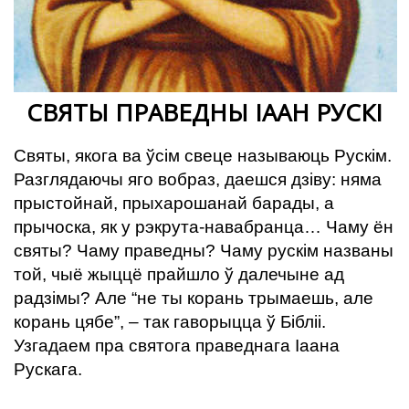
СВЯТЫ ПРАВЕДНЫ ІААН РУСКІ
Святы, якога ва ўсім свеце называюць Рускім.
Разглядаючы яго вобраз, даешся дзіву: няма
прыстойнай, прыхарошанай барады, а
прычоска, як у рэкрута-навабранца… Чаму ён
святы? Чаму праведны? Чаму рускім названы
той, чыё жыццё прайшло ў далечыне ад
радзімы? Але “не ты корань трымаешь, але
корань цябе”, – так гаворыцца ў Бібліі.
Узгадаем пра святога праведнага Іаана
Рускага.