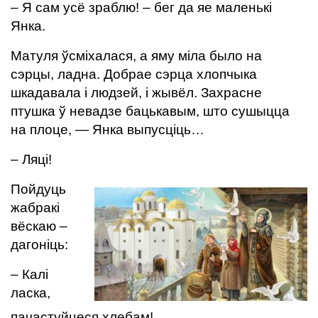
– Я сам усё зраблю! – бег да яе маленькі
Янка.
Матуля ўсміхалася, а яму міла было на
сэрцы, ладна. Добрае сэрца хлопчыка
шкадавала і людзей, і жывёл. Захрасне
птушка ў невадзе бацькавым, што сушыцца
на плоце, — Янка выпусціць…
– Ляці!
Пойдуць
жабракі
вёскаю –
дагоніць:
– Калі
ласка,
пачастуйцеся хлебам!