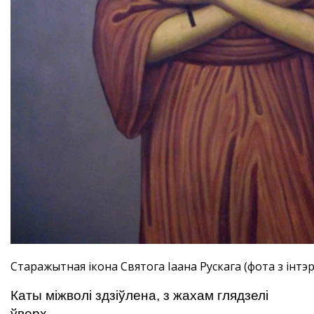
Старажытная iкона Святога Іаана Рускага (фота з інтэ
Каты міжволі здзіўлена, з жахам глядзелі
ўверх.