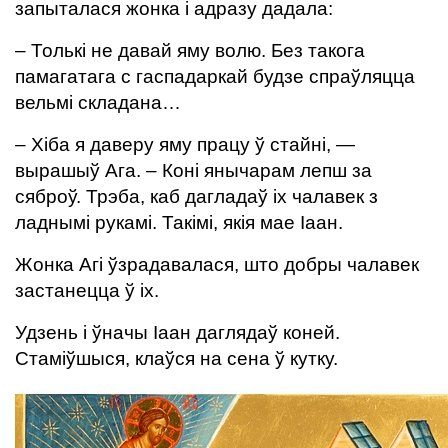
запыталася жонка і адразу дадала:
– Толькі не давай яму волю. Без такога
памагатага с гаспадаркай будзе спраўляцца
вельмі складана…
– Хіба я даверу яму працу ў стайні, —
вырашыў Ага. – Коні янычарам лепш за
сяброў. Трэба, каб дагладаў іх чалавек з
ладнымі рукамі. Такімі, якія мае Іаан.
Жонка Агі ўзрадавалася, што добры чалавек
застанецца ў іх.
Удзень і ўначы Іаан даглядаў коней.
Стаміўшыся, клаўся на сена ў кутку.