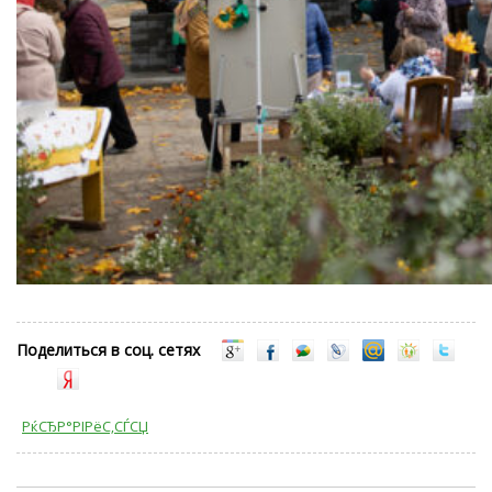
Поделиться в соц. сетях
РќСЂР°РІРёС‚СЃСЏ