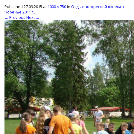
Published
27.09.2015
at
1000 × 750
in
Отдых воскресной школы в
Поречье 2011 г.
.
← Previous
Next →