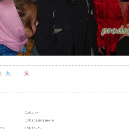
События
Собеседование
ео
Контакты