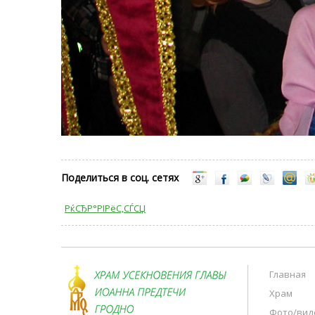
Поделиться в соц. сетях
РќСЂР°РІРёС‚СЃСЏ
Главная
Храм
Фото/вид