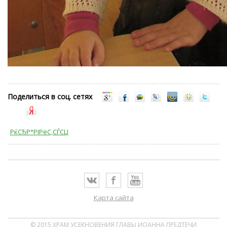
Поделиться в соц. сетях
РќСЂР°РІРёС‚СЃСЏ
Карта сайта
© 2015 ХРАМ УСЕКНОВЕНИЯ ГЛАВЫ ИОАННА ПРЕДТЕЧИ