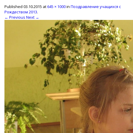
Published
03.10.2015
at
645 × 1000
in
Поздравление учащихся с
Рождеством 2013
.
← Previous
Next →