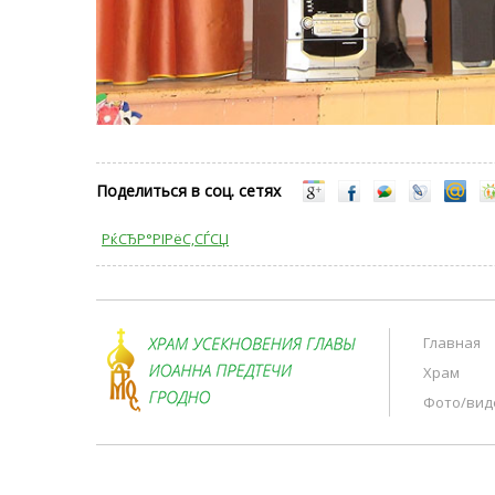
Поделиться в соц. сетях
РќСЂР°РІРёС‚СЃСЏ
Главная
Храм
Фото/вид