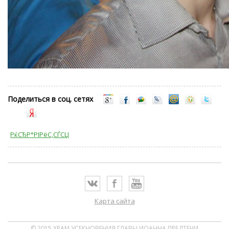
Поделиться в соц. сетях
РќСЂР°РІРёС‚СЃСЏ
Карта сайта
© 2015 ХРАМ УСЕКНОВЕНИЯ ГЛАВЫ ИОАННА ПРЕДТЕЧИ