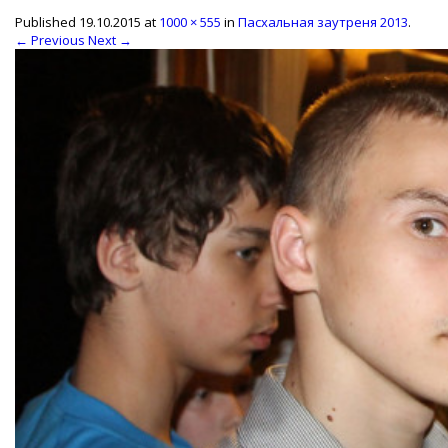
Published
19.10.2015
at
1000 × 555
in
Пасхальная заутреня 2013
.
← Previous
Next →