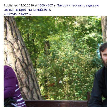
Published
11.06.2016
at
1000 × 667
in
Паломническая поездка по
святыням Брестчины май 2016
.
← Previous
Next →