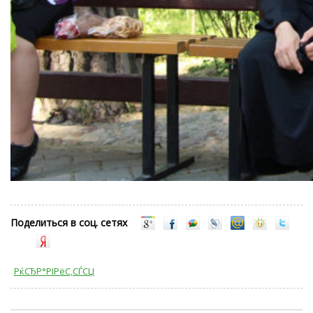
Поделиться в соц. сетях
РќСЂР°РІРёС‚СЃСЏ