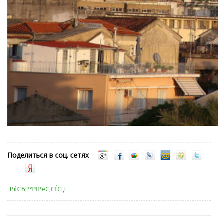
Поделиться в соц. сетях
РќСЂР°РІРёС‚СЃСЏ