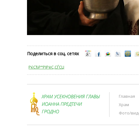
Поделиться в соц. сетях
РќСЂР°РІРёС‚СЃСЏ
Главная
Храм
Фото/вид