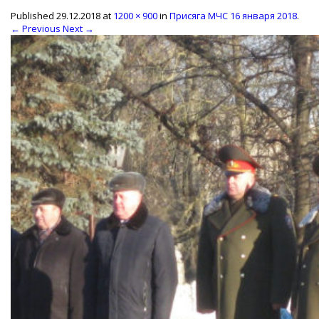
Published
29.12.2018
at
1200 × 900
in
Присяга МЧС 16 января 2018
.
← Previous
Next →