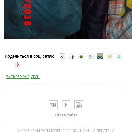
Поделиться в соц. сетях
РќСЂР°РІРёС‚СЃСЏ
Карта сайта
© 2015 ХРАМ УСЕКНОВЕНИЯ ГЛАВЫ ИОАННА ПРЕДТЕЧИ