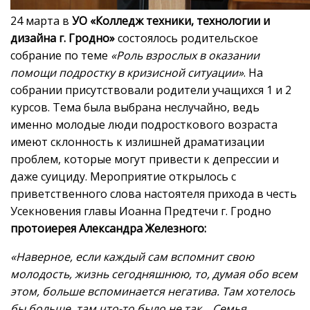
24 марта в
УО «Колледж техники, технологии и
дизайна г. Гродно»
состоялось родительское
собрание по теме
«Роль взрослых в оказании
помощи подростку в кризисной ситуации»
. На
собрании присутствовали родители учащихся 1 и 2
курсов. Тема была выбрана неслучайно, ведь
именно молодые люди подросткового возраста
имеют склонность к излишней драматизации
проблем, которые могут привести к депрессии и
даже суициду. Мероприятие открылось с
приветственного слова настоятеля прихода в честь
Усекновения главы Иоанна Предтечи г. Гродно
протоиерея Александра Железного:
«Наверное, если каждый сам вспомнит свою
молодость, жизнь сегодняшнюю, то, думая обо всем
этом, больше вспоминается негатива. Там хотелось
бы больше, там что-то было не так… Семья