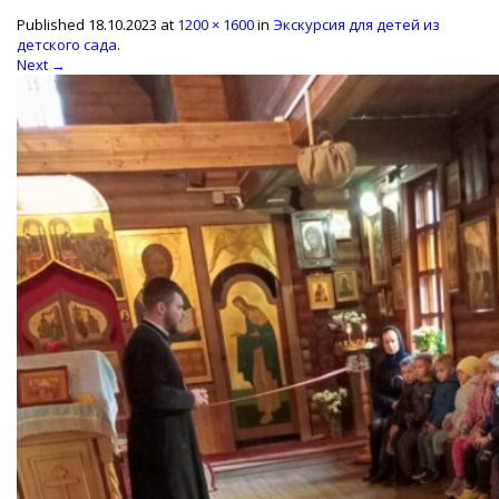
Published
18.10.2023
at
1200 × 1600
in
Экскурсия для детей из
детского сада
.
Next →