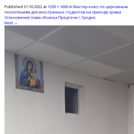
Published
31.10.2022
at
1200 × 1600
in
Мастер-класс по церковным
песнопениям для иностранных студентов на приходе храма
Усекновения главы Иоанна Предтечи г. Гродно
.
Next →