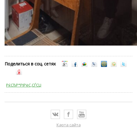
Поделиться в соц. сетях
РќСЂР°РІРёС‚СЃСЏ
Карта сайта