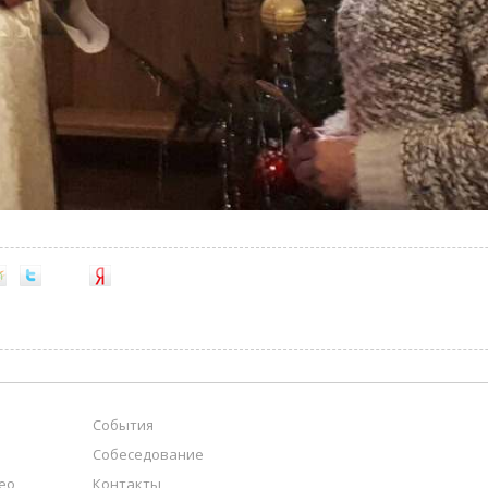
События
Собеседование
ео
Контакты