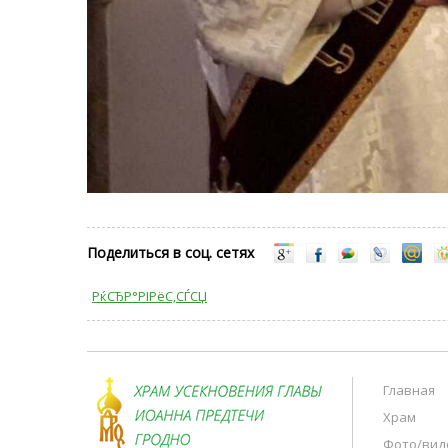
Поделиться в соц. сетях
РќСЂР°РІРёС‚СЃСЏ
Главная
Храм
Фото/вид