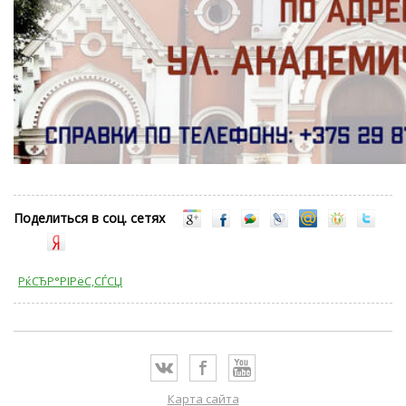
Поделиться в соц. сетях
РќСЂР°РІРёС‚СЃСЏ
Карта сайта