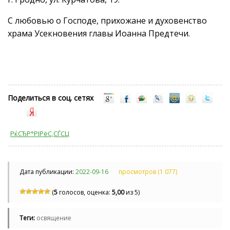
С любовью о Господе, прихожане и духовенство
храма Усекновения главы Иоанна Предтечи.
Поделиться в соц. сетях
РќСЂР°РІРёС‚СЃСЏ
Дата публикации:
2022-09-16
просмотров (1 077)
(
5
голосов, оценка:
5,00
из 5)
Теги:
освящение