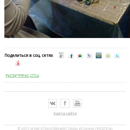
Поделиться в соц. сетях
РќСЂР°РІРёС‚СЃСЏ
Карта сайта
© 2015 ХРАМ УСЕКНОВЕНИЯ ГЛАВЫ ИОАННА ПРЕДТЕЧИ