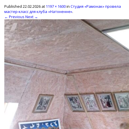
Published
22.02.2026
at
1197 × 1600
in
Студия «Рамонак» провела
мастер-класс для клуба «Натхненне»
.
← Previous
Next →