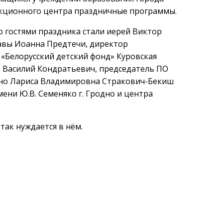
екционного центра праздничные программы.
но гостями праздника стали иерей Виктор
авы Иоанна Предтечи, директор
«Белорусский детский фонд» Куровская
о Василий Кондратьевич, председатель ПО
дно Лариса Владимировна Стракович-Бекиш
ени Ю.В. Семеняко г. Гродно и центра
так нуждается в нём.