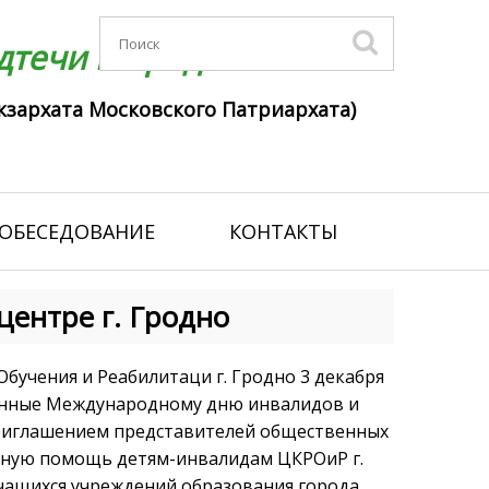
течи г. Гродно
кзархата Московского Патриархата)
ОБЕСЕДОВАНИЕ
КОНТАКТЫ
центре г. Гродно
учения и Реабилитаци г. Гродно 3 декабря
енные Международному дню инвалидов и
приглашением представителей общественных
ьную помощь детям-инвалидам ЦКРОиР г.
учащихся учреждений образования города