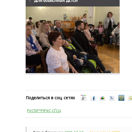
Поделиться в соц. сетях
РќСЂР°РІРёС‚СЃСЏ