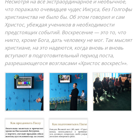
Несмотря на всё экстраординарное и необычное,
что поражало очевидцев чудес Иисуса, без Голгофы
христианства не было бы. Об этом говорил и сам
Христос, убеждая учеников в необходимости
предстоящих событий. Воскресение — это то, что
никто, кроме Бога, дать человеку не мог. Так мыслят
христиане, на это надеются, когда вновь и вновь
вступают в подготовительный период поста,
разрешающегося возгласами «Христос воскрес!»».