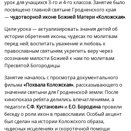
урок для учащихся 3-го и 4-го классов. Занятие было
посвящено главной святыне Гродненского края
—
чудотворной иконе Божией Матери «Коложская»
.
Цели урока — актуализировать знания детей об
истории обретения иконы, чудесах по молитвам
перед ней; воспитать уважение и любовь к
православным святыням; укрепить веру через
осознание милости Божией к нам по молитвам
Пресвятой Богородицы.
Занятие началось с просмотра документального
фильма
«Похвала Коложская»
, рассказывающего о
значении святыни для Гродненской земли. После
кинопоказа ребята делились впечатлениями, а
педагоги
С.Ф. Кустанович
и
Е.О. Бородина
провели
беседу о роли икон в православии. Особый акцент
был сделан на истории Коложского образа,
чудесных исцелениях и скоротечной помощи