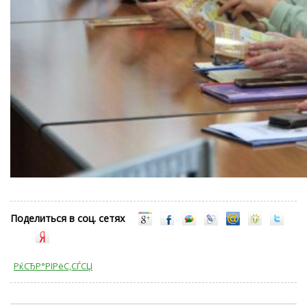
Поделиться в соц. сетях
РќСЂР°РІРёС‚СЃСЏ