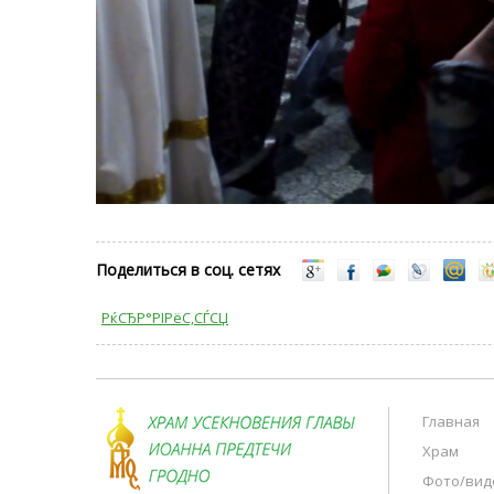
Поделиться в соц. сетях
РќСЂР°РІРёС‚СЃСЏ
Главная
Храм
Фото/вид