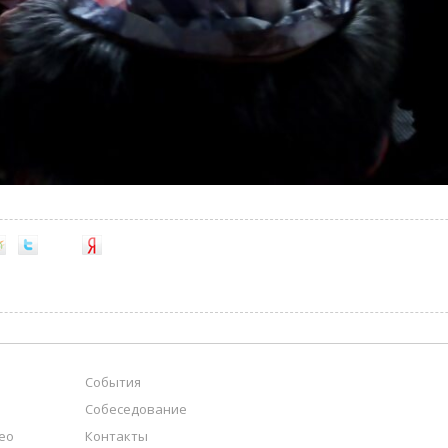
События
Собеседование
ео
Контакты