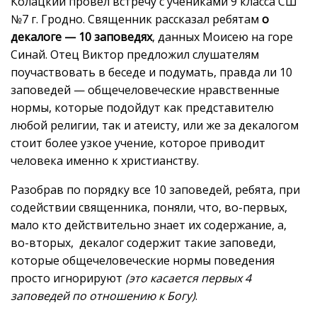
Колацкий провёл встречу с учениками 9 класса СШ
№7 г. Гродно. Священник рассказал ребятам
о
декалоге — 10 заповедях
, данных Моисею на горе
Синай. Отец Виктор предложил слушателям
поучаствовать в беседе и подумать, правда ли 10
заповедей — общечеловеческие нравственные
нормы, которые подойдут как представителю
любой религии, так и атеисту, или же за декалогом
стоит более узкое учение, которое приводит
человека именно к христианству.
Разобрав по порядку все 10 заповедей, ребята, при
содействии священника, поняли, что, во-первых,
мало кто действительно знает их содержание, а,
во-вторых, декалог содержит такие заповеди,
которые общечеловеческие нормы поведения
просто игнорируют
(это касается первых 4
заповедей по отношению к Богу)
.