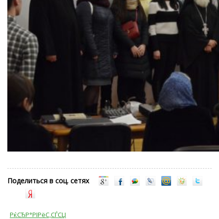
Поделиться в соц. сетях
РќСЂР°РІРёС‚СЃСЏ