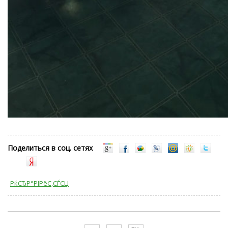
Поделиться в соц. сетях
РќСЂР°РІРёС‚СЃСЏ