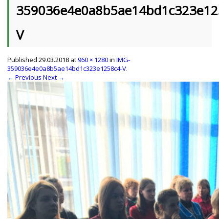
359036e4e0a8b5ae14bd1c323e12
V
Published
29.03.2018
at
960 × 1280
in
IMG-
359036e4e0a8b5ae14bd1c323e1258c4-V
.
← Previous
Next →