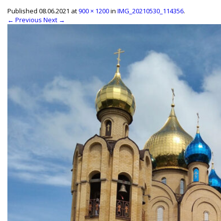
Published
08.06.2021
at
900 × 1200
in
IMG_20210530_114356
.
← Previous
Next →